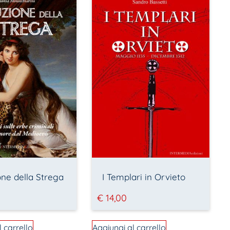
ne della Strega
I Templari in Orvieto
€
14,00
l carrello
Aggiungi al carrello