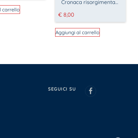
Cronaca risorgimentale tra Castel Giorgio, l’Alfina e l’Orvietano
l carrello
€
8,00
Aggiungi al carrello
SEGUICI SU