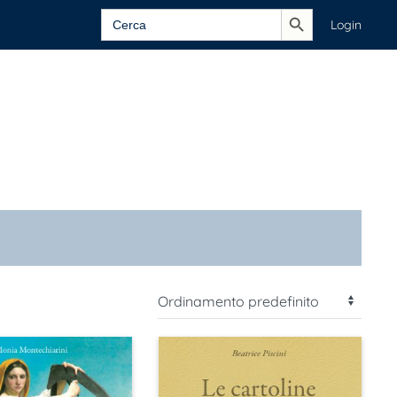
Search Button
Search
Login
for: