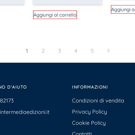
Aggiungi a
Aggiungi al carrello
1
2
3
4
5
NO D'AIUTO
INFORMAZIONI
Condizioni di vendita
382173
Privacy Policy
ntermediaedizioni.it
Cookie Policy
Contatti