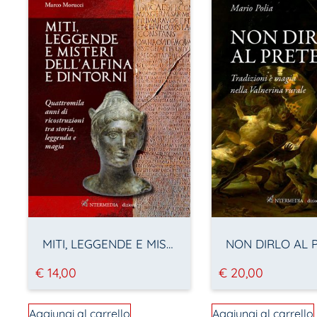
MITI, LEGGENDE E MISTERI DELL’ALFINA E DINTORNI – Quattromila anni di ricostruzioni tra storia, leggenda e magia
€
14,00
€
20,00
Aggiungi al carrello
Aggiungi al carrello