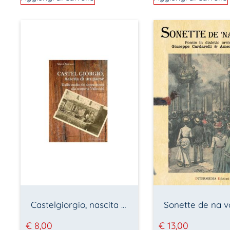
Castelgiorgio, nascita di una paese
Sonette de na v
€
8,00
€
13,00