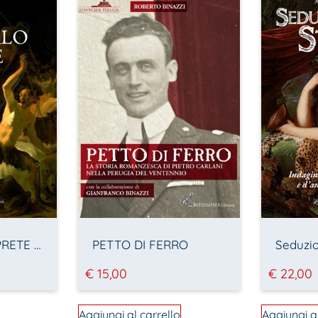
NON DIRLO AL PRETE – Tradizioni e magia nella Valnerina rurale
PETTO DI FERRO
Seduzio
€
15,00
€
22,00
Aggiungi al carrello
Aggiungi a