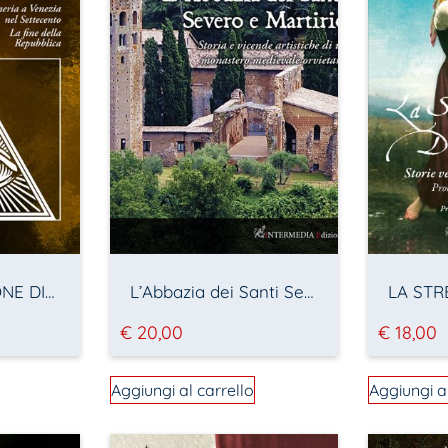
L’ULTIMA MISSIONE DI CASANOVA – La massoneria a Venezia nel Settecento – La fine della Repubblica
L’Abbazia dei Santi Severo e Martirio – Storia e vicende artistiche di un monastero medievale orvietano
€
20,00
€
18,00
Aggiungi al carrello
Aggiungi a