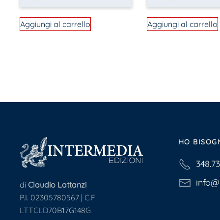
Aggiungi al carrello
Aggiungi al carrello
HO BISOG
348.7
info@i
di
Claudio Lattanzi
P.I. 02305780567 | C.F.
LTTCLD70B17G148G