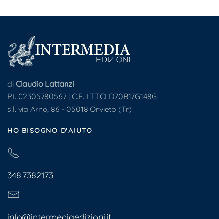
di
Claudio Lattanzi
P.I. 02305780567 | C.F. LTTCLD70B17G148G
s.l. via Arno, 86 - 05018 Orvieto (Tr)
HO BISOGNO D'AIUTO
348.7382173
info@intermediaedizioni.it