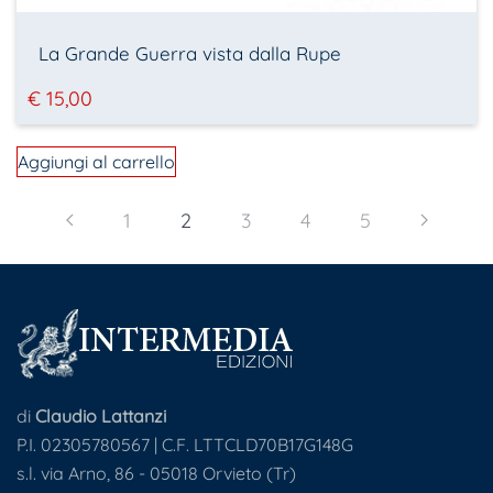
La Grande Guerra vista dalla Rupe
€
15,00
Aggiungi al carrello
1
2
3
4
5
di
Claudio Lattanzi
P.I. 02305780567 | C.F. LTTCLD70B17G148G
s.l. via Arno, 86 - 05018 Orvieto (Tr)