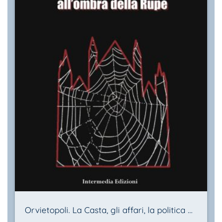
Orvietopoli. La Casta, gli affari, la politica all’ombra della Rupe