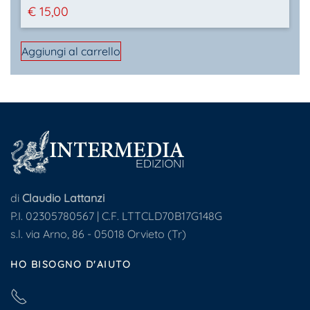
€
15,00
Aggiungi al carrello
di
Claudio Lattanzi
P.I. 02305780567 | C.F. LTTCLD70B17G148G
s.l. via Arno, 86 - 05018 Orvieto (Tr)
HO BISOGNO D'AIUTO