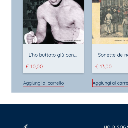
L’ho buttato giù con un destro. La storia del campione Luigi Malè
Sonette de n
€
10,00
€
13,00
Aggiungi al carrello
Aggiungi al carre
HO BISOG