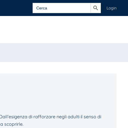
Search Button
Search
Login
for:
al­l’esigenza di rafforzare negli adulti il senso di
a scoprirle.