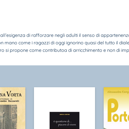
l­l’esigenza di rafforzare negli adulti il senso di appartenenza 
on mano come i ragazzi di oggi ignorino quasi del tutto il dia­l
oro si propone come contributoa di ar­ricchimento e non di imp