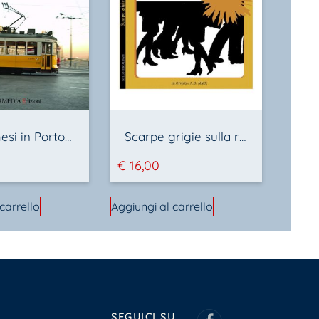
Dodici mesi in Portogallo
Scarpe grigie sulla rupe
€
16,00
carrello
Aggiungi al carrello
SEGUICI SU