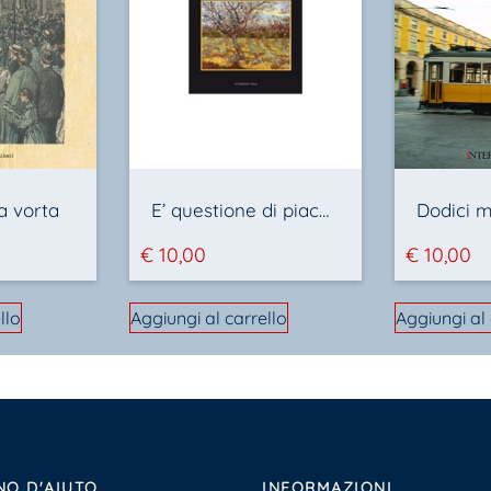
a vorta
E’ questione di piacere di vivere
€
10,00
€
10,00
llo
Aggiungi al carrello
Aggiungi al 
NO D'AIUTO
INFORMAZIONI