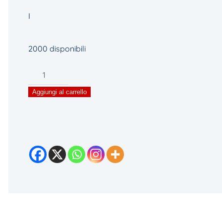
I
2000 disponibili
Storie.
Aricordanno
Aggiungi al carrello
quantità