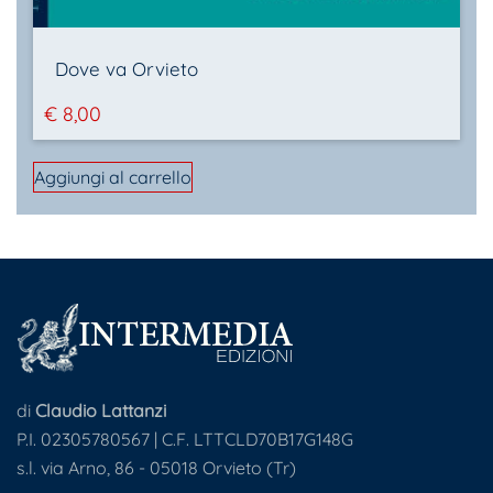
Dove va Orvieto
€
8,00
Aggiungi al carrello
di
Claudio Lattanzi
P.I. 02305780567 | C.F. LTTCLD70B17G148G
s.l. via Arno, 86 - 05018 Orvieto (Tr)