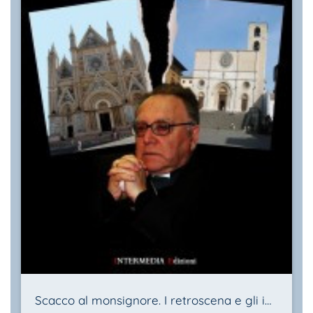
Scacco al monsignore. I retroscena e gli intrighi del caso Scanavino