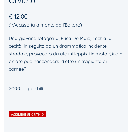
Orvieto
€
12,00
(IVA assolta a monte dall’Editore)
Una giovane fotografa, Erica De Maio, rischia la
cecità in seguito ad un drammatico incidente
stradale, provocato da alcuni teppisti in moto. Quale
orrore può nascondersi dietro un trapianto di
cornee?
2000 disponibili
Il
buio
Aggiungi al carrello
negli
occhi.