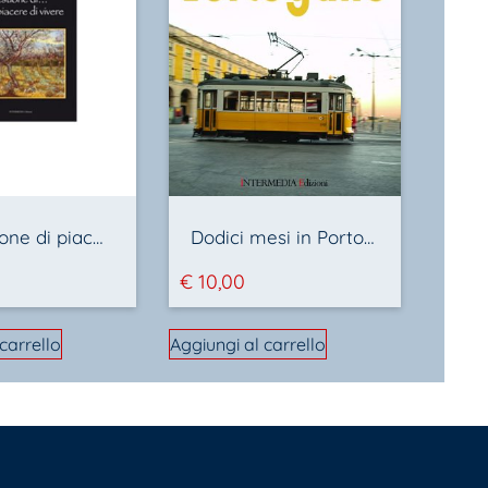
E’ questione di piacere di vivere
Dodici mesi in Portogallo
€
10,00
carrello
Aggiungi al carrello