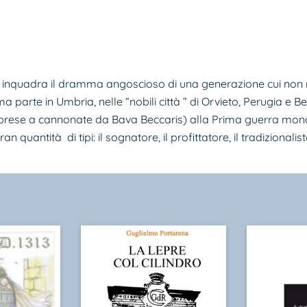
che inquadra il dramma angoscioso di una generazione cui no
ima parte in Umbria, nelle “nobili città ” di Orvieto, Perugia 
o prese a cannonate da Bava Beccaris) alla Prima guerra mondi
tità di tipi: il sognatore, il profittatore, il tradizionalista, il