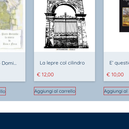
La lepre col cilindro
Orvieto Anno Domini 1313
€
12,00
€
10,00
Aggiungi al carrello
Aggiungi al 
llo