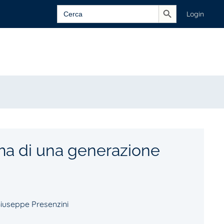
Search Button
Search
Login
for:
ma di una generazione
iuseppe Presenzini