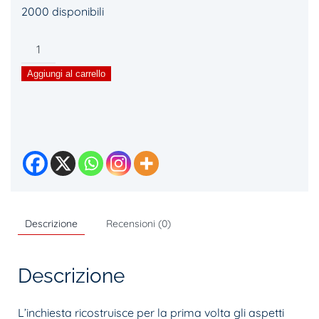
2000 disponibili
Scacco
al
Aggiungi al carrello
monsignore.
I
retroscena
e
gli
intrighi
del
caso
Descrizione
Recensioni (0)
Scanavino
quantità
Descrizione
L’inchiesta ricostruisce per la prima volta gli aspetti