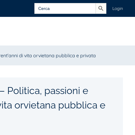
Search Button
Search
Login
for:
nt’anni di vita orvietana pubblica e privata
olitica, passioni e
 vita orvietana pubblica e