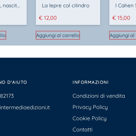
Castelgiorgio, nascita di una paese
La lepre col cilindro
€
12,00
€
15,00
llo
Aggiungi al carrello
Aggiungi al 
NO D'AIUTO
INFORMAZIONI
Condizioni di vendita
382173
Privacy Policy
ntermediaedizioni.it
Cookie Policy
Contatti