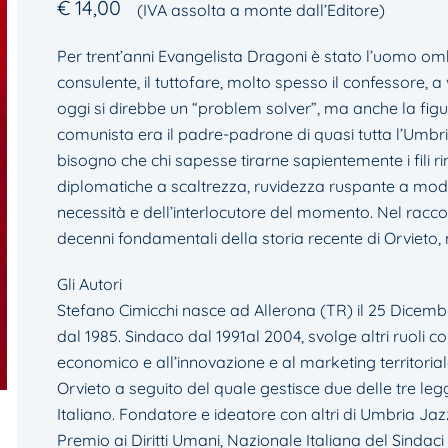
€
14,00
(IVA assolta a monte dall’Editore)
Per trent’anni Evangelista Dragoni è stato l’uomo ombra
consulente, il tuttofare, molto spesso il confessore, a
oggi si direbbe un “problem solver”, ma anche la figura
comunista era il padre-padrone di quasi tutta l’Umbr
bisogno che chi sapesse tirarne sapientemente i fili
diplomatiche a scaltrezza, ruvidezza ruspante a modi
necessità e dell’interlocutore del momento. Nel racco
decenni fondamentali della storia recente di Orvieto, ma
Gli Autori
Stefano Cimicchi nasce ad Allerona (TR) il 25 Dicembr
dal 1985. Sindaco dal 1991al 2004, svolge altri ruoli c
economico e all’innovazione e al marketing territorial
Orvieto a seguito del quale gestisce due delle tre leg
Italiano. Fondatore e ideatore con altri di Umbria Jazz 
Premio ai Diritti Umani, Nazionale Italiana del Sindaci 