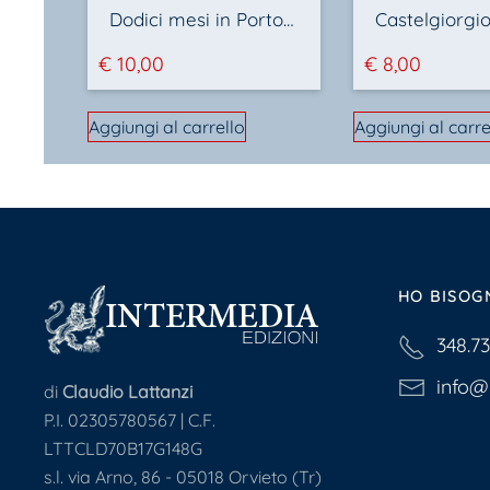
Dodici mesi in Portogallo
€
10,00
€
8,00
Aggiungi al carrello
Aggiungi al carre
HO BISOG
348.7
info@i
di
Claudio Lattanzi
P.I. 02305780567 | C.F.
LTTCLD70B17G148G
s.l. via Arno, 86 - 05018 Orvieto (Tr)