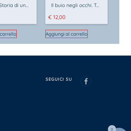
I Cahen Storia di una famiglia di Alessio Mancini
Il buio negli occhi. Terrore a Orvieto
€
12,00
carrello
Aggiungi al carrello
SEGUICI SU
0