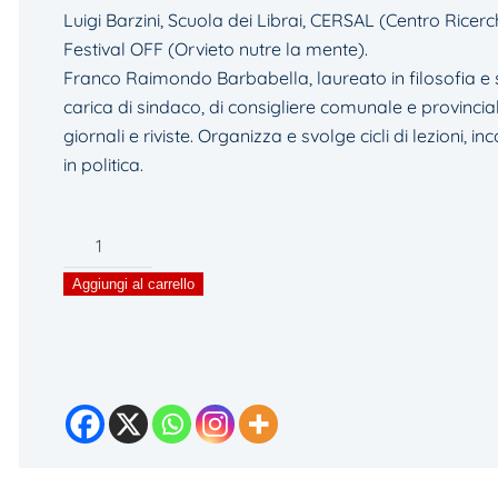
Luigi Barzini, Scuola dei Librai, CERSAL (Centro Ricerc
Festival OFF (Orvieto nutre la mente).
Franco Raimondo Barbabella, laureato in filosofia e s
carica di sindaco, di consigliere comunale e provinciale
giornali e riviste. Organizza e svolge cicli di lezioni, i
in politica.
LE
MEMORIE
Aggiungi al carrello
DEL
DRAGO
–
Politica,
passioni
e
segreti
dietro