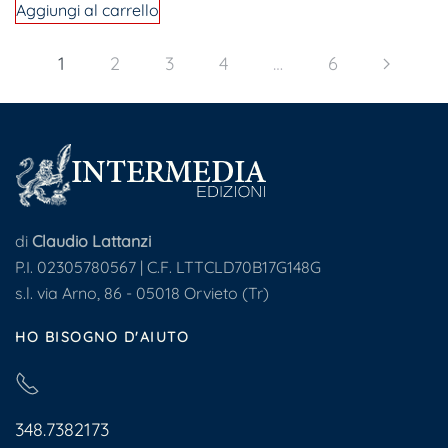
Aggiungi al carrello
1
2
3
4
…
6
di
Claudio Lattanzi
P.I. 02305780567 | C.F. LTTCLD70B17G148G
s.l. via Arno, 86 - 05018 Orvieto (Tr)
HO BISOGNO D'AIUTO
348.7382173