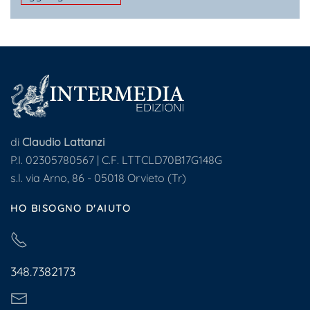
di
Claudio Lattanzi
P.I. 02305780567 | C.F. LTTCLD70B17G148G
s.l. via Arno, 86 - 05018 Orvieto (Tr)
HO BISOGNO D'AIUTO
348.7382173