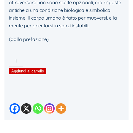
attraversare non sono scelte opzionali, ma risposte
antiche a una condizione biologica e simbolica
insieme. Il corpo umano è fatto per muoversi, e la
mente per orientarsi in spazi instabili.
(dalla prefazione)
Strade
Inquiete
Aggiungi al carrello
–
Viandanti
medievali
e
inquietudini
contemporanee
quantità