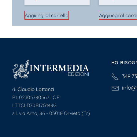
Aggiungi al carrello
Aggiungi al carre
HO BISOG
348.7
info@i
di
Claudio Lattanzi
P.I. 02305780567 | C.F.
LTTCLD70B17G148G
s.l. via Arno, 86 - 05018 Orvieto (Tr)