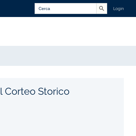
Search Button
Search
Login
for:
l Corteo Storico