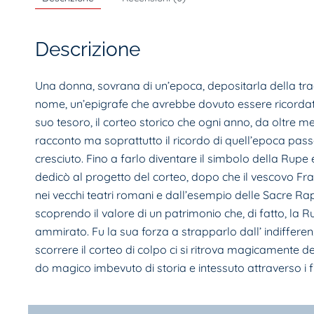
Descrizione
Una donna, sovrana di un’epoca, depositarla della tradi
nome, un’epigrafe che avrebbe dovuto essere ricordata
suo tesoro, il corteo storico che ogni anno, da oltre me
racconto ma soprattutto il ricordo di quell’epoca passat
cresciuto. Fino a farlo diventare il simbolo della Rupe
dedicò al progetto del corteo, dopo che il vescovo Fran
nei vecchi teatri romani e dall’esempio delle Sacre Rapp
scoprendo il valore di un patrimonio che, di fatto, la
ammi­rato. Fu la sua forza a strapparlo dall’ indiffer
scorrere il corteo di colpo ci si ritrova magi­camente den
do magico imbevuto di storia e intessuto attraverso i fil