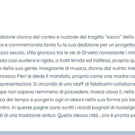
zione storica del cor­teo e custode del tragitto “sacro” della 
 e commemorata tanta fu la sua dedizione per un progetto quas
zzo secolo, sfila glorioso tra le vie di Orvieto nonostante i r
a così austera e rigida, a tratti timida ed indifesa, proprio qu
 e della sua gente. Insegnante di musica, donna dal nutrito int
cesco Pieri le diede il mandato, proprio come una madre con il
resentazioni. Si circondò di uno staff di fidatissimi collaborat
 Rupe non sapeva nemmeno di possedere. Invece stava lì, nelle 
enza del tempo e por­gerlo agli orvietani nella sua forma più 
tro. In queste pagine sono scritti i ricordi bagnati di nostalgia 
i di una tradizione antica. Quella stessa città , ora è pronta p