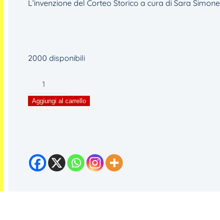
L’invenzione del Corteo Storico a cura di Sara Simonet
2000 disponibili
Lea
Pacini.
Aggiungi al carrello
L'invenzione
del
Corteo
Storico
quantità