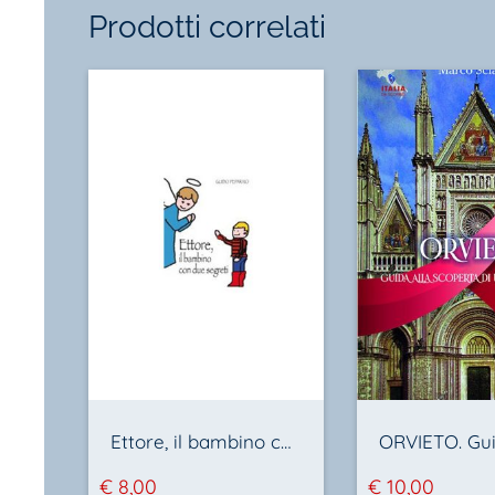
Prodotti correlati
Ettore, il bambino con due segreti
€
8,00
€
10,00