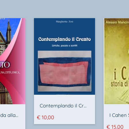
Contemplando il Creato
ORVIETO. Guida alla scoperta di una città unica
€
10,00
€
15,00