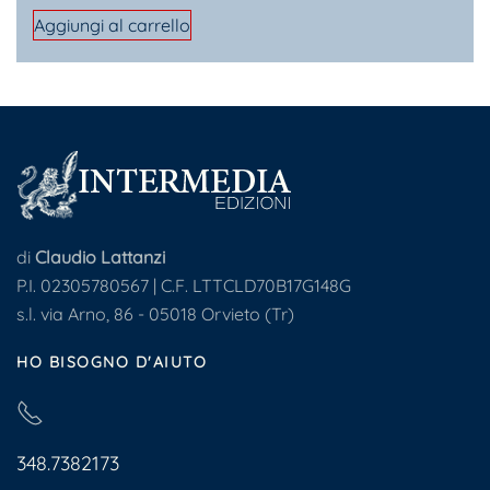
Aggiungi al carrello
di
Claudio Lattanzi
P.I. 02305780567 | C.F. LTTCLD70B17G148G
s.l. via Arno, 86 - 05018 Orvieto (Tr)
HO BISOGNO D'AIUTO
348.7382173