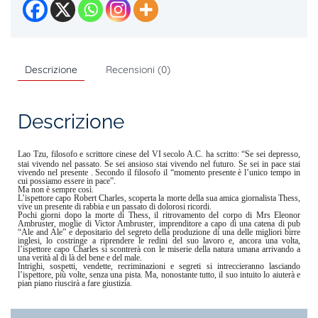
Descrizione
Recensioni (0)
Descrizione
Lao Tzu, filosofo e scrittore cinese del VI secolo A.C. ha scritto: “Se sei depresso,
stai vivendo nel passato. Se sei ansioso stai vivendo nel futuro. Se sei in pace stai
vivendo nel presente . Secondo il filosofo il “momento presente è l’unico tempo in
cui possiamo essere in pace”.
Ma non è sempre così.
L’ispettore capo Robert Charles, scoperta la morte della sua amica giornalista Thess,
vive un presente di rabbia e un passato di dolorosi ricordi.
Pochi giorni dopo la morte di Thess, il ritrovamento del corpo di Mrs Eleonor
Ambruster, moglie di Victor Ambruster, imprenditore a capo di una catena di pub
“Ale and Ale” e depositario del segreto della produzione di una delle migliori birre
inglesi, lo costringe a riprendere le redini del suo lavoro e, ancora una volta,
l’ispettore capo Charles si scontrerà con le miserie della natura umana arrivando a
una verità al di là del bene e del male.
Intrighi, sospetti, vendette, recriminazioni e segreti si intreccieranno lasciando
l’ispettore, più volte, senza una pista. Ma, nonostante tutto, il suo intuito lo aiuterà e
pian piano riuscirà a fare giustizia.