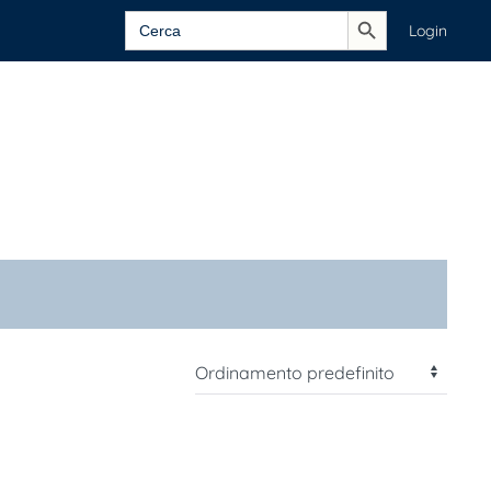
Search Button
Search
Login
for: