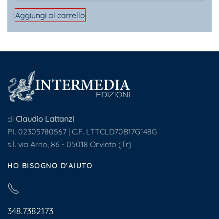
Aggiungi al carrello
di
Claudio Lattanzi
P.I. 02305780567 | C.F. LTTCLD70B17G148G
s.l. via Arno, 86 - 05018 Orvieto (Tr)
HO BISOGNO D'AIUTO
348.7382173