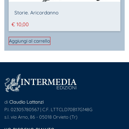
Storie. Aricordanno
€
10,00
Aggiungi al carrello
di
Claudio Lattanzi
P.I. 02305780567 | C.F. LTTCLD70B17G148G
s.l. via Arno, 86 - 05018 Orvieto (Tr)