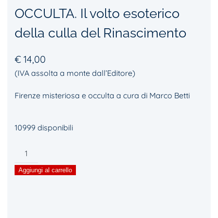
OCCULTA. Il volto esoterico
della culla del Rinascimento
€
14,00
(IVA assolta a monte dall’Editore)
Firenze misteriosa e occulta a cura di Marco Betti
10999 disponibili
FIRENZE
MISTERIOSA
Aggiungi al carrello
E
OCCULTA.
Il
volto