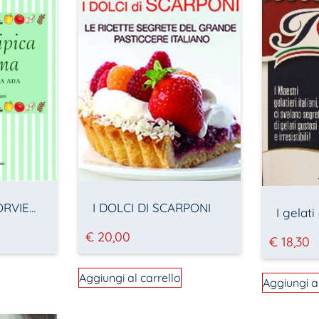
CUCINA TIPICA ORVIETANA. Le ricette di Nonna Ada
I DOLCI DI SCARPONI
I gelati 
€
20,00
€
18,30
Aggiungi al carrello
Aggiungi a