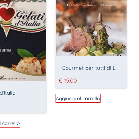
Gourmet per tutti di Leonardo Perisse
€
15,00
d’Italia
Aggiungi al carrello
l carrello