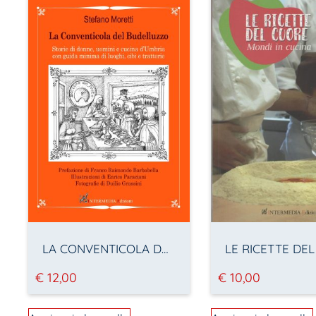
LA CONVENTICOLA DEL BUDELLUZZO, Storie di donne, uomini e cucina d’Umbria con guida minima di luoghi, cibi e trattorie
€
12,00
€
10,00