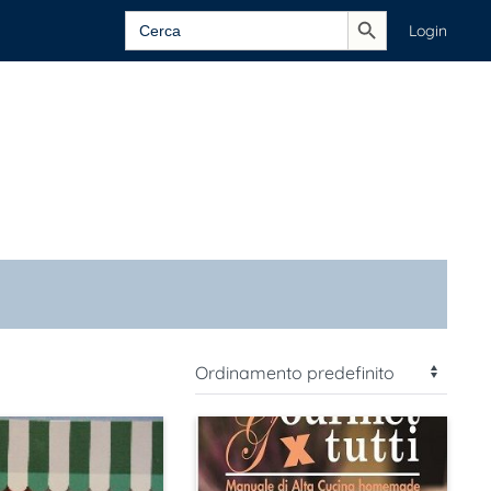
Search Button
Search
Login
for: