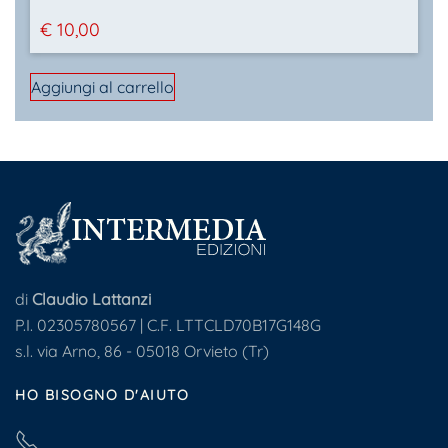
€
10,00
Aggiungi al carrello
di
Claudio Lattanzi
P.I. 02305780567 | C.F. LTTCLD70B17G148G
s.l. via Arno, 86 - 05018 Orvieto (Tr)
HO BISOGNO D'AIUTO