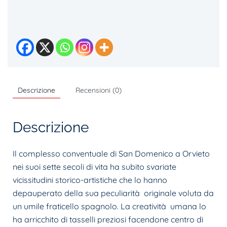
IL
CONVENTO
DI
SAN
DOMENICO
A
ORVIETO.
Descrizione
Recensioni (0)
Vicende
storico-
artistiche
Descrizione
di
un
Il complesso conventuale di San Domenico a Orvieto
complesso
nei suoi sette secoli di vita ha subito svariate
mutilato
vicissitudini storico-artistiche che lo hanno
quantità
depauperato della sua peculiarità originale voluta da
un umile fraticello spagnolo. La creatività umana lo
ha arricchito di tasselli preziosi facendone centro di