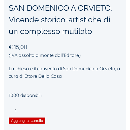
SAN DOMENICO A ORVIETO.
Vicende storico-artistiche di
un complesso mutilato
€
15,00
(IVA assolta a monte dall’Editore)
La chiesa e il convento di San Domenico a Orvieto, a
cura di Ettore Della Casa
1000 disponibili
LA
CHIESA
Aggiungi al carrello
E