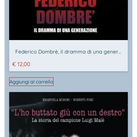
Federico Dombrè, il dramma di una generazione
€
12,00
Aggiungi al carrello